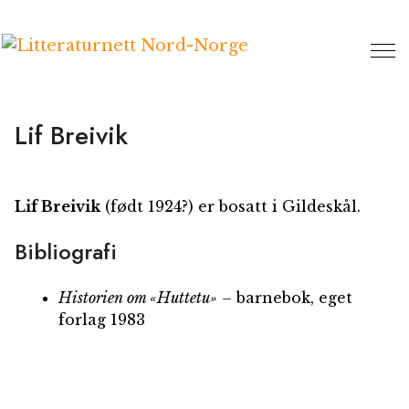
Hopp
til
innhold
Lif Breivik
Lif Breivik
(født 1924?) er bosatt i Gildeskål.
Bibliografi
Historien om «Huttetu»
– barnebok, eget
forlag 1983