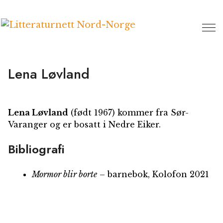
Hopp
til
innhold
Lena Løvland
Lena Løvland
(født 1967) kommer fra Sør-
Varanger og er bosatt i Nedre Eiker.
Bibliografi
Mormor blir borte
– barnebok, Kolofon 2021