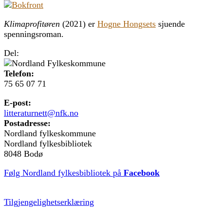
Klimaprofitøren
(2021) er
Hogne Hongsets
sjuende
spenningsroman.
Del:
Telefon:
75 65 07 71
E-post:
litteraturnett@nfk.no
Postadresse:
Nordland fylkeskommune
Nordland fylkesbibliotek
8048 Bodø
Følg Nordland fylkesbibliotek på
Facebook
Tilgjengelighetserklæring