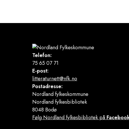
Telefon:
75 65 07 71
E-post:
litteraturnett@nfk.no
Postadresse:
Nordland fylkeskommune
Nordland fylkesbibliotek
8048 Bodø
Følg Nordland fylkesbibliotek på
Faceboo