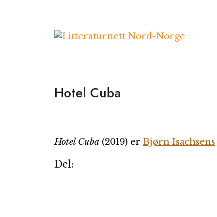
Hopp
til
innhold
Hotel Cuba
Hotel Cuba
(2019) er
Bjørn Isachsens
Del: