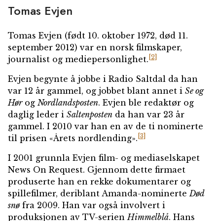
Tomas Evjen
Tomas Evjen
(født 10. oktober 1972, død 11.
september 2012) var en norsk filmskaper,
[2]
journalist og mediepersonlighet.
Evjen begynte å jobbe i Radio Saltdal da han
var 12 år gammel, og jobbet blant annet i
Se og
Hør
og
Nordlandsposten
. Evjen ble redaktør og
daglig leder i
Saltenposten
da han var 23 år
gammel. I 2010 var han en av de ti nominerte
[3]
til prisen «Årets nordlending».
I 2001 grunnla Evjen film- og mediaselskapet
News On Request. Gjennom dette firmaet
produserte han en rekke dokumentarer og
spillefilmer, deriblant Amanda-nominerte
Død
snø
fra 2009. Han var også involvert i
produksjonen av TV-serien
Himmelblå
. Hans