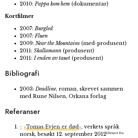
2010:
Pappa kom hem
(dokumentar)
Kortfilmer
2007:
Burgled
2007:
Fluen
2009:
Near the Mountains
(med-produsent)
2011:
Skallamann
(produsent)
2011:
I enden av tauet
(produsent)
Bibliografi
2003:
Deadline
, roman, skrevet sammen
med Rune Nilsen, Orkana forlag
Referanser
^
«
Tomas Evjen er død
»
, verkets språk
norsk
, besøkt 12. september 2012
[Hentet fra