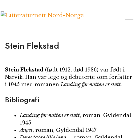
Hopp
til
innhold
Stein Flekstad
Stein Flekstad
(født 1912, død 1986) var født i
Narvik. Han var lege og debuterte som forfatter
i 1945 med romanen
Landing før natten er slutt
.
Bibliografi
Landing før natten er slutt
, roman, Gyldendal
1945
Angst
, roman, Gyldendal 1947
Deres tapre lille land …
, roman, Gyldendal