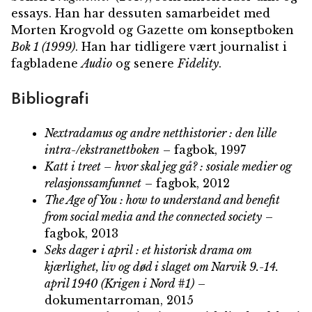
essays. Han har dessuten samarbeidet med
Morten Krogvold og Gazette om konseptboken
Bok 1 (1999)
. Han har tidligere vært journalist i
fagbladene
Audio
og senere
Fidelity
.
Bibliografi
Nextradamus og andre netthistorier : den lille
intra-/ekstranettboken
– fagbok, 1997
Katt i treet – hvor skal jeg gå? : sosiale medier og
relasjonssamfunnet
– fagbok, 2012
The Age of You : how to understand and benefit
from social media and the connected society
–
fagbok, 2013
Seks dager i april : et historisk drama om
kjærlighet, liv og død i slaget om Narvik 9.-14.
april 1940 (Krigen i Nord #1)
–
dokumentarroman, 2015