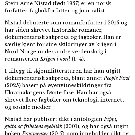
Stein Arne Nistad
(født 1957) er en norsk
forfatter, fagbokforfatter og journalist.
Nistad debuterte som romanforfatter i 2015 og
har siden skrevet historiske romaner,
dokumentarisk sakprosa og fagbøker. Han er
særlig kjent for sine skildringer av krigen i
Nord-Norge under andre verdenskrig i
romanserien
Krigen i nord
(1–4),
I tillegg til skjønnlitteraturen har han utgitt
dokumentarisk sakprosa, blant annet
People First
(2025) basert på øyenvitneskildringer fra
Ukrainakrigens første fase. Han har også
skrevet flere fagbøker om teknologi, internett
og sosiale medier.
Nistad har publisert dikt i antologien
Pippi,
gutta og frihetens øyeblikk
(2001), og har også utgitt
boken
Fragmenter
(2017), som inneholder dikt og