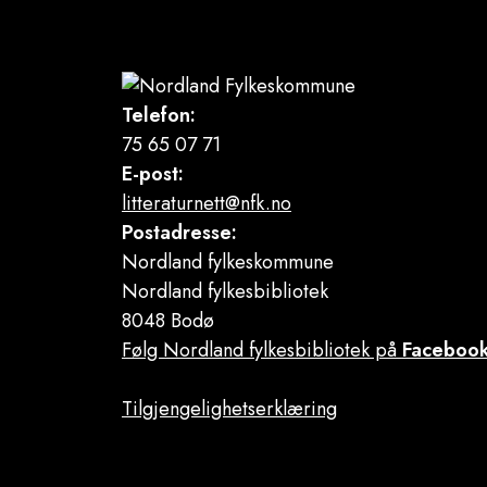
Telefon:
75 65 07 71
E-post:
litteraturnett@nfk.no
Postadresse:
Nordland fylkeskommune
Nordland fylkesbibliotek
8048 Bodø
Følg Nordland fylkesbibliotek på
Faceboo
Tilgjengelighetserklæring