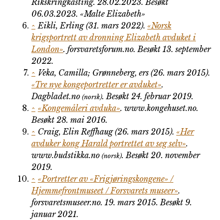
Rikskringkasting. 28.02.2023
. Besøkt
06.03.2023
. «Malte Elizabeth»
^
Eikli, Erling (31. mars 2022).
«Norsk
krigsportrett av dronning Elizabeth avduket i
London»
.
forsvaretsforum.no
. Besøkt 13. september
2022
.
^
Veka, Camilla; Grønneberg, ers (26. mars 2015).
«Tre nye kongeportretter er avduket»
.
Dagbladet.no
. Besøkt 24. februar 2019
.
(norsk)
^
«Kongemåleri avduka»
.
www.kongehuset.no
.
Besøkt 28. mai 2016
.
^
Craig, Elin Reffhaug (26. mars 2015).
«Her
avduker kong Harald portrettet av seg selv»
.
www.budstikka.no
. Besøkt 20. november
(norsk)
2019
.
^
«Portretter av «Frigjøringskongene» /
Hjemmefrontmuseet / Forsvarets museer»
.
forsvaretsmuseer.no
. 19. mars 2015
. Besøkt 9.
januar 2021
.