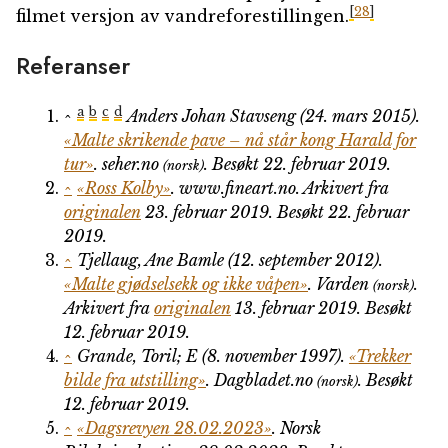
[
28
]
filmet versjon av vandreforestillingen.
Referanser
a
b
c
d
^
Anders Johan Stavseng (24. mars 2015).
«Malte skrikende pave – nå står kong Harald for
tur»
.
seher.no
. Besøkt 22. februar 2019
.
(norsk)
^
«Ross Kolby»
.
www.fineart.no
. Arkivert fra
originalen
23. februar 2019
. Besøkt 22. februar
2019
.
^
Tjellaug, Ane Bamle (12. september 2012).
«Malte gjødselsekk og ikke våpen»
.
Varden
.
(norsk)
Arkivert fra
originalen
13. februar 2019
. Besøkt
12. februar 2019
.
^
Grande, Toril; E (8. november 1997).
«Trekker
bilde fra utstilling»
.
Dagbladet.no
. Besøkt
(norsk)
12. februar 2019
.
^
«Dagsrevyen 28.02.2023»
. Norsk