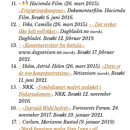
a
b
^
Hacienda Film. (26. mars 2015).
«Frigjøringskongene»
.
Dokumentarfilm
. Hacienda
Film
. Besøkt 6. juni 2016
.
^
Veka, Camilla (26. mars 2015).
«- Det virker
ikke helt vellykket»
.
Dagbladet.no
.
(norsk)
Dagbladet
. Besøkt 12. februar 2019
.
^
«Kongeportretter fra fortida»
.
www.dagsavisen.no
. Besøkt 17. februar
(norsk)
2021
.
^
Holm, Astrid-Helen (26. mars 2015).
«Dette er
de nye kongeportrettene»
.
Nettavisen
. Besøkt
(norsk)
11. juni 2021
.
^
NRK.
«Symboltungt maleri avduket i
Nidarosdomen»
.
NRK
. Besøkt 12. november
2016
.
^
«Ingvald Wahl hedret»
.
Forsvarets Forum
. 24.
november 2017
. Besøkt 10. januar 2021
.
^
Carlsen, Marianne Rustad (9. januar 2019).
«Norsk kunstner maler Vera Lynn i all