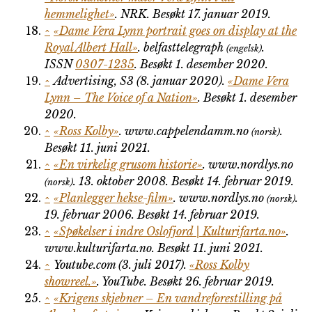
hemmelighet»
.
NRK
. Besøkt 17. januar 2019
.
^
«Dame Vera Lynn portrait goes on display at the
Royal Albert Hall»
.
belfasttelegraph
.
(engelsk)
ISSN
0307-1235
. Besøkt 1. desember 2020
.
^
Advertising, S3 (8. januar 2020).
«Dame Vera
Lynn – The Voice of a Nation»
. Besøkt 1. desember
2020
.
^
«Ross Kolby»
.
www.cappelendamm.no
.
(norsk)
Besøkt 11. juni 2021
.
^
«En virkelig grusom historie»
.
www.nordlys.no
. 13. oktober 2008
. Besøkt 14. februar 2019
.
(norsk)
^
«Planlegger hekse-film»
.
www.nordlys.no
.
(norsk)
19. februar 2006
. Besøkt 14. februar 2019
.
^
«Spøkelser i indre Oslofjord | Kulturifarta.no»
.
www.kulturifarta.no
. Besøkt 11. juni 2021
.
^
Youtube.com (3. juli 2017).
«Ross Kolby
showreel.»
.
YouTube
. Besøkt 26. februar 2019
.
^
«Krigens skjebner – En vandreforestilling på