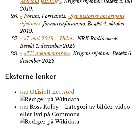
Akershus festning»
.
Krigens skjebner
. Besøkt 2. juli
2019
.
^
Forum, Forsvarets.
«Syv historier om krigens
skjebner»
.
forsvaretsforum.no
. Besøkt 4. oktober
2019
.
^
«7. mai 2019 – Holm»
.
NRK Radio
.
.
(norsk)
Besøkt 1. desember 2020
.
^
«TV-dokumentaren»
.
Krigens skjebner
. Besøkt 6.
desember 2023
.
Eksterne lenker
Offisielt nettsted
(en)
Ross Kolby – kategori av bilder, video
(en)
eller lyd på Commons