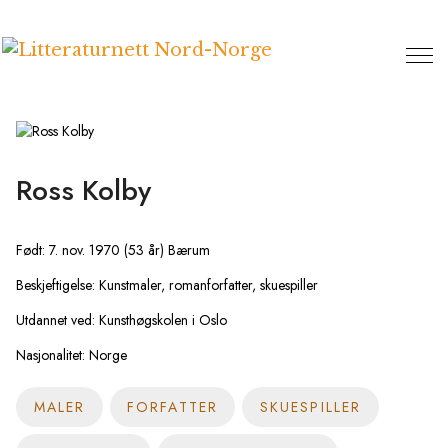
Hopp
til
innhold
Ross Kolby
Født: 7. nov. 1970 (53 år) Bærum
Beskjeftigelse: Kunstmaler, romanforfatter, skuespiller
Utdannet ved: Kunsthøgskolen i Oslo
Nasjonalitet: Norge
MALER
FORFATTER
SKUESPILLER