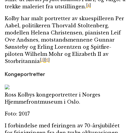
[
4
]
trekke maleriet fra utstillingen.
Kolby har malt portretter av skuespilleren Per
Aabel, politikeren Thorvald Stoltenberg,
modellen Helena Christensen, pianisten Leif
Ove Andsnes, motstandsmennene Gunnar
Sønsteby og Erling Lorentzen og Spitfire-
piloten Wilhelm Mohr og Elizabeth II av
[
5
]
[
6
]
Storbritannia
Kongeportretter
Ross Kolbys kongeportretter i Norges
Hjemmefrontmuseum i Oslo.
Foto: 2017
I forbindelse med feiringen av 70-årsjubiléet
for frigjøringen fra den tyske okkupasjonen