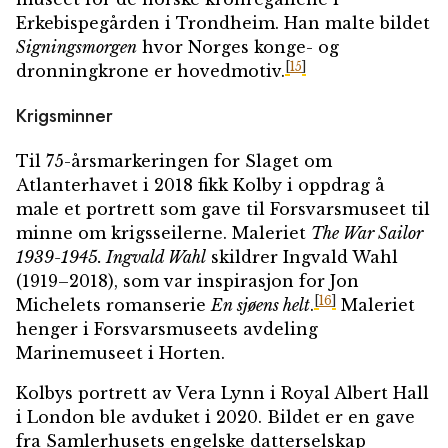
Erkebispegården i Trondheim. Han malte bildet
Signingsmorgen
hvor Norges konge- og
[
15
]
dronningkrone er hovedmotiv.
Krigsminner
Til 75-årsmarkeringen for Slaget om
Atlanterhavet i 2018 fikk Kolby i oppdrag å
male et portrett som gave til Forsvarsmuseet til
minne om krigsseilerne. Maleriet
The War Sailor
1939-1945. Ingvald Wahl
skildrer Ingvald Wahl
(1919–2018), som var inspirasjon for Jon
[
16
]
Michelets romanserie
En sjøens helt
.
Maleriet
henger i Forsvarsmuseets avdeling
Marinemuseet i Horten.
Kolbys portrett av Vera Lynn i Royal Albert Hall
i London ble avduket i 2020. Bildet er en gave
fra Samlerhusets engelske datterselskap