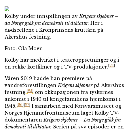
Kolby under innspillingen av
Krigens skjebner –
da Norge gikk fra demokrati til diktatur.
Her i
dødscellene i Kronprinsens kruttårn på
Akershus festning.
Foto: Ola Moen
Kolby har medvirket i teateroppsetninger og i
[
24
]
en rekke kortfilmer og i TV-produksjoner.
Våren 2019 hadde han premiere på
vandreforestillingen
Krigens skjebner
på Akershus
[
25
]
festning.
om okkupasjonen fra tyskernes
ankomst i 1940 til kongefamiliens hjemkomst i
[
26
]
[
27
]
1945.
I samarbeid med Forsvarsmuseet og
Norges Hjemmefrontmuseum laget Kolby TV-
dokumentaren
Krigens skjebner – Da Norge gikk fra
demokrati til diktatur.
Serien på syv episoder er en