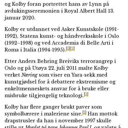
og Kolby foran portrettet hans av Lynn på
avdukingsseremonien i Royal Albert Hall 13.
januar 2020.
Kolby er utdannet ved Asker Kunstskole (1991-
1992), Statens kunst- og håndverksskole i Oslo
(1992–1998) og ved Accademia di Belle Arti i
[
1
]
[
2
]
Roma i Italia (1994-1995).
Etter Anders Behring Breiviks terrorangrep i
Oslo og på Utøya 22. juli 2011 malte Kolby
verket
Næring
som viser en Yara-sekk med
kunstgjødsel for å debattere ekstremisme og
enkeltmenneskets ansvar for å bruke eller
[
3
]
misbruke tilgjengelig teknologi.
Kolby har flere ganger brukt paver som
[
1
]
symbolbærere i maleriene sine.
Han mottok
drapstrusler da han i november 1997 skulle
stille ut
Mordet på pave Johannes Paul I,
og valgte å