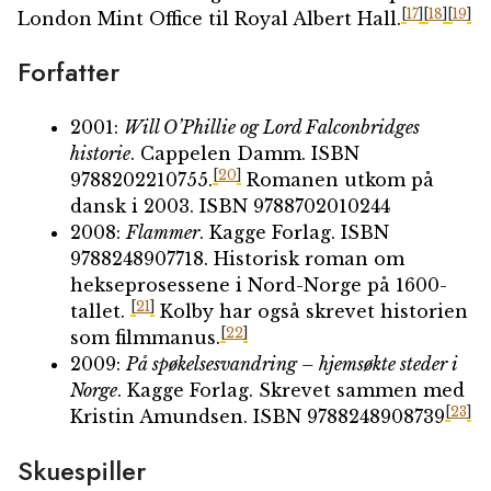
[
17
]
[
18
]
[
19
]
London Mint Office til Royal Albert Hall.
Forfatter
2001:
Will O’Phillie og Lord Falconbridges
historie
. Cappelen Damm. ISBN
[
20
]
9788202210755.
Romanen utkom på
dansk i 2003. ISBN 9788702010244
2008:
Flammer
. Kagge Forlag. ISBN
9788248907718. Historisk roman om
hekseprosessene i Nord-Norge på 1600-
[
21
]
tallet.
Kolby har også skrevet historien
[
22
]
som filmmanus.
2009:
På spøkelsesvandring – hjemsøkte steder i
Norge
. Kagge Forlag. Skrevet sammen med
[
23
]
Kristin Amundsen. ISBN 9788248908739
Skuespiller