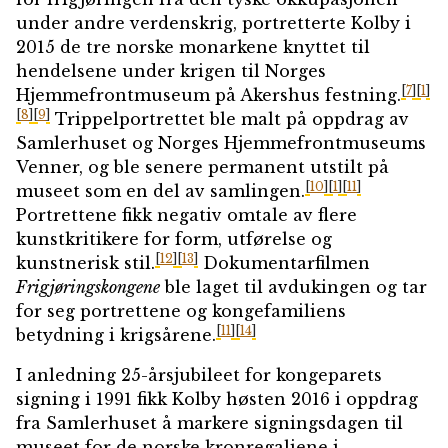
under andre verdenskrig, portretterte Kolby i
2015 de tre norske monarkene knyttet til
hendelsene under krigen til Norges
[
7
]
[
1
]
Hjemmefrontmuseum på Akershus festning.
[
8
]
[
9
]
Trippelportrettet ble malt på oppdrag av
Samlerhuset og Norges Hjemmefrontmuseums
Venner, og ble senere permanent utstilt på
[
10
]
[
1
]
[
11
]
museet som en del av samlingen.
Portrettene fikk negativ omtale av flere
kunstkritikere for form, utførelse og
[
12
]
[
13
]
kunstnerisk stil.
Dokumentarfilmen
Frigjøringskongene
ble laget til avdukingen og tar
for seg portrettene og kongefamiliens
[
11
]
[
14
]
betydning i krigsårene.
I anledning 25-årsjubileet for kongeparets
signing i 1991 fikk Kolby høsten 2016 i oppdrag
fra Samlerhuset å markere signingsdagen til
museet for de norske kronregaliene i