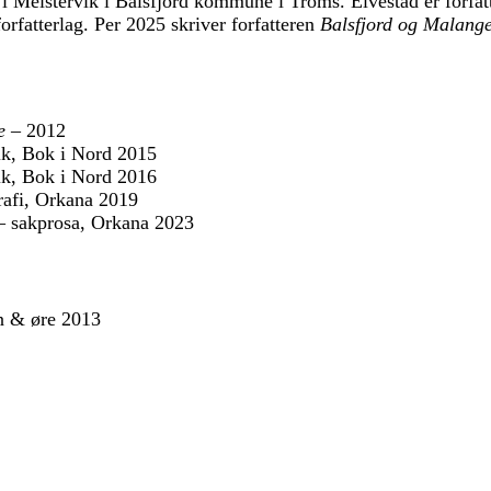
 i Meistervik i Balsfjord kommune i Troms. Elvestad er forfatt
orfatterlag. Per 2025 skriver forfatteren
Balsfjord og Malange
e –
2012
, Bok i Nord 2015
, Bok i Nord 2016
afi, Orkana 2019
 sakprosa, Orkana 2023
 & øre 2013