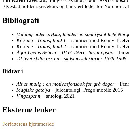
Lill-Karin Elvestad,
tidligere Nyland, (født 1979) er bosatt
Elvestad holder skrivekurs og har vært leder for Nordnorsk f
Bibliografi
Malangseidet-ulykka, hendelsen som rystet hele Norg
Kirkene i Troms, bind 1 –
sammen med Ronny Trælvik
Kirkene i Troms, bind 2 –
sammen med Ronny Trælvik
Ågot Gjems Selmer : 1857-1926 : brytningstid –
biogr
Til livet skilte oss ad : skilsmissehistorier 1879-1909
–
Bidrar i
Alt er mulig : en motivasjonsbok for grå dager –
Penn
Magiske gatelys –
juleantologi, Prego mobile 2015
Vingespenn
– antologi 2021
Eksterne lenker
Forfatterens hjemmeside