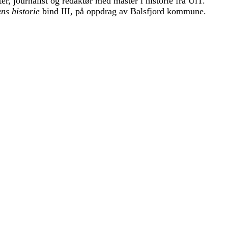
er, journalist og redaktør med master i historie fra UiT.
ns historie
bind III, på oppdrag av Balsfjord kommune.