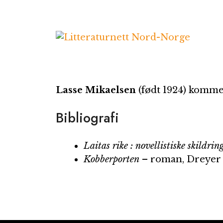
Hopp
til
innhold
Lasse Mikaelsen
(født 1924) komme
Bibliografi
Laitas rike : novellistiske skildri
Kobberporten
– roman, Dreyer 