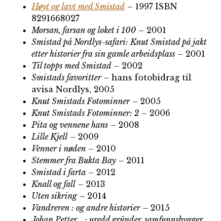
Høyt og lavt med Smistad
– 1997 ISBN
8291668027
Morsan, farsan og loket i 100
– 2001
Smistad på Nordlys-safari: Knut Smistad på jakt
etter historier fra sin gamle arbeidsplass
– 2001
Til topps med Smistad
– 2002
Smistads favoritter
– hans fotobidrag til
avisa Nordlys, 2005
Knut Smistads Fotominner
– 2005
Knut Smistads Fotominner: 2
– 2006
Pita og vennene hans
– 2008
Lille Kjell
– 2009
Venner i nøden
– 2010
Stemmer fra Bukta Bay
– 2011
Smistad i farta
– 2012
Knall og fall
– 2013
Uten sikring
– 2014
Vandreren : og andre historier
– 2015
Johan Petter …: uredd gründer, samfunnsbygger,