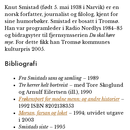
Knut Smistad
(født 5. mai 1938 i Narvik) er en
norsk forfatter, journalist og filolog, kjent for
sine humorbøker. Smistad er bosatt i Tromsø.
Han var programleder i Radio Nordlys 1984–85
og bidragsyter til fjernsynsserien
Du skal høre
mye
. For dette fikk han Tromsø kommunes
kulturpris 2005.
Bibliografi
Fra Smistads sans og samling
– 1989
Tre herrer helt bortreist
– med Tore Skoglund
og Arnulf Eilertsen (ill.), 1990
Frøkensport for modne menn: og andre historier
–
1992 ISBN 8202138353
Morsan, farsan og loket
– 1994; utvidet utgave
i 2003
Smistads siste
– 1995