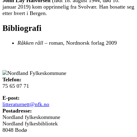
John Lay Halvorsen
(født 18. august 1944, død 10.
januar 2019) kom opprinnelig fra Svolvær. Han bosatte seg
etter hvert i Bergen.
Bibliografi
Råkken råll
– roman, Nordnorsk forlag 2009
Telefon:
75 65 07 71
E-post:
litteraturnett@nfk.no
Postadresse:
Nordland fylkeskommune
Nordland fylkesbibliotek
8048 Bodø