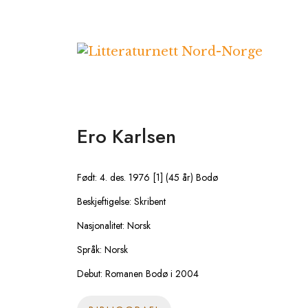
Hopp
til
innhold
Ero Karlsen
Født: 4. des. 1976 [1] (45 år) Bodø
Beskjeftigelse: Skribent
Nasjonalitet: Norsk
Språk: Norsk
Debut: Romanen Bodø i 2004