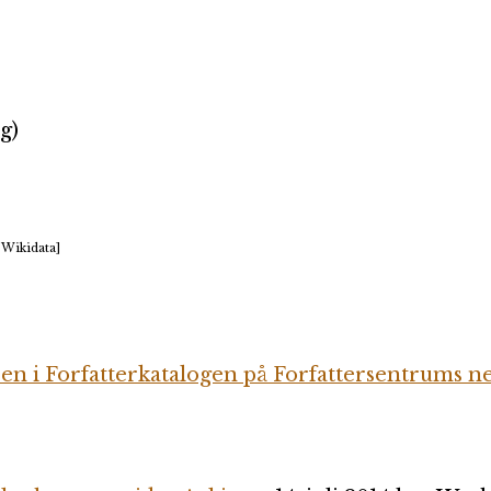
g)
 Wikidata]
sen i Forfatterkatalogen på Forfattersentrums ne