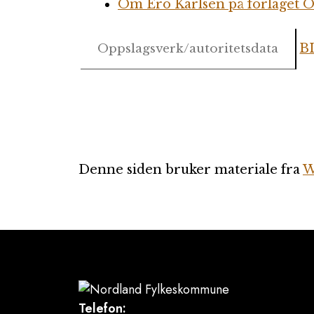
Om Ero Karlsen på forlaget O
B
Oppslagsverk/autoritetsdata
Denne siden bruker materiale fra
W
Telefon: