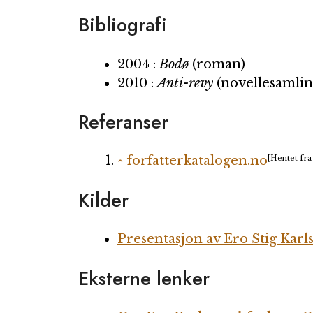
Bibliografi
2004 :
Bodø
(roman)
2010 :
Anti-revy
(novellesamlin
Referanser
^
forfatterkatalogen.no
[Hentet fra
Kilder
Presentasjon av Ero Stig Karl
Eksterne lenker