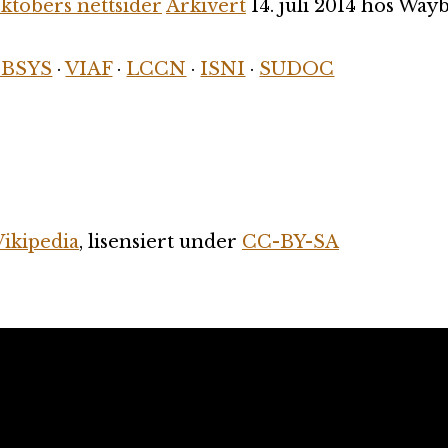
ktobers nettsider
Arkivert
14. juli 2014 hos Way
IBSYS
·
VIAF
·
LCCN
·
ISNI
·
SUDOC
ikipedia
, lisensiert under
CC-BY-SA