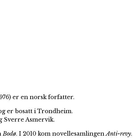
976) er en norsk forfatter.
og er bosatt i Trondheim.
og Sverre Asmervik.
n
Bodø
. I 2010 kom novellesamlingen
Anti-revy
.