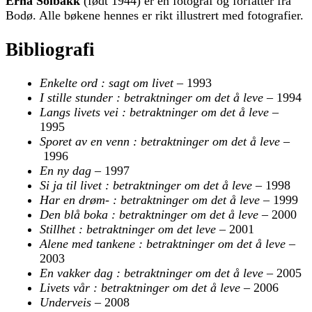
Erna Solbakk
(født 1944) er en fotograf og forfatter fra
Bodø. Alle bøkene hennes er rikt illustrert med fotografier.
Bibliografi
Enkelte ord : sagt om livet –
1993
I stille stunder : betraktninger om det å leve –
1994
Langs livets vei : betraktninger om det å leve –
1995
Sporet av en venn : betraktninger om det å leve –
1996
En ny dag –
1997
Si ja til livet : betraktninger om det å leve –
1998
Har en drøm- : betraktninger om det å leve –
1999
Den blå boka : betraktninger om det å leve –
2000
Stillhet : betraktninger om det leve –
2001
Alene med tankene : betraktninger om det å leve –
2003
En vakker dag : betraktninger om det å leve –
2005
Livets vår : betraktninger om det å leve –
2006
Underveis –
2008