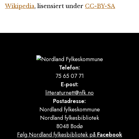
Wikipedia
, lisensiert under
CC-BY-SA
Telefon:
75 65 07 71
E-post:
litteraturnett@nfk.no
Postadresse:
Nordland fylkeskommune
Nordland fylkesbibliotek
8048 Bodø
Følg Nordland fylkesbibliotek på
Facebook