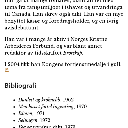
Han ga ut mange romaner, blant annet med
tema fra fangstmiljøet i ishavet og utvandringa
til Canada. Han skrev også dikt. Han var en mye
benyttet kåsør og foredragsholder, og en ivrig
avisdebattant.
Han var i mange år aktiv i Norges Kristne
Arbeideres Forbund, og var blant annet
redaktør av tidsskriftet
Brorskap
.
I 2004 fikk han Kongens fortjenstmedalje i gull.
[2]
Bibliografi
Dunlett og kroknebb
, 1962
Men havet fortel ingenting
, 1970
Islosen
, 1971
Selungen
, 1972
Veg og vandrar
, dikt, 1973