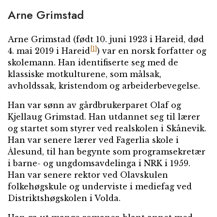
Arne Grimstad
Arne Grimstad
(født 10. juni 1923 i Hareid, død
[1]
4. mai 2019 i Hareid
) var en norsk forfatter og
skolemann. Han identifiserte seg med de
klassiske motkulturene, som målsak,
avholdssak, kristendom og arbeiderbevegelse.
Han var sønn av gårdbrukerparet Olaf og
Kjellaug Grimstad. Han utdannet seg til lærer
og startet som styrer ved realskolen i Skånevik.
Han var senere lærer ved Fagerlia skole i
Ålesund, til han begynte som programsekretær
i barne- og ungdomsavdelinga i NRK i 1959.
Han var senere rektor ved Olavskulen
folkehøgskule og underviste i mediefag ved
Distriktshøgskolen i Volda.