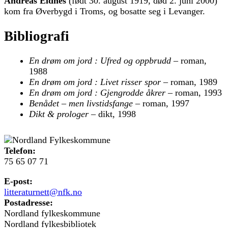
Andreas Eldnes
(født 30. august 1919, død 2. juni 2000)
kom fra Øverbygd i Troms, og bosatte seg i Levanger.
Bibliografi
En drøm om jord : Ufred og oppbrudd
– roman,
1988
En drøm om jord : Livet risser spor
– roman, 1989
En drøm om jord : Gjengrodde åkrer
– roman, 1993
Benådet – men livstidsfange
– roman, 1997
Dikt & prologer
– dikt, 1998
Telefon:
75 65 07 71
E-post:
litteraturnett@nfk.no
Postadresse:
Nordland fylkeskommune
Nordland fylkesbibliotek