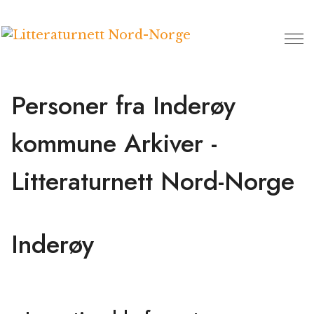
Hopp
til
innhold
Personer fra Inderøy
kommune Arkiver -
Litteraturnett Nord-Norge
Inderøy