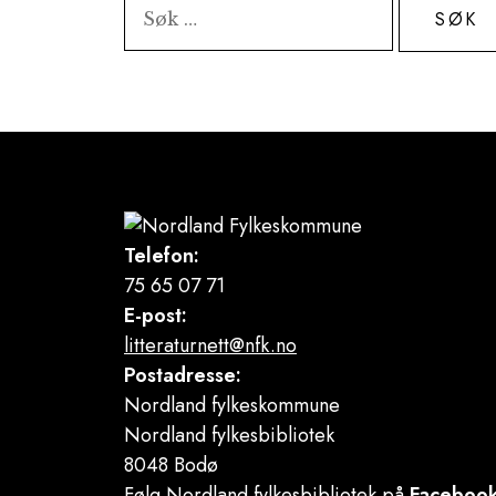
Søk
etter:
Telefon:
75 65 07 71
E-post:
litteraturnett@nfk.no
Postadresse:
Nordland fylkeskommune
Nordland fylkesbibliotek
8048 Bodø
Følg Nordland fylkesbibliotek på
Faceboo