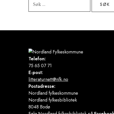
Søk
etter:
Telefon:
75 65 07 71
E-post:
litteraturnett@nfk.no
Postadresse:
Nordland fylkeskommune
Nordland fylkesbibliotek
8048 Bodø
Følg Nordland fylkesbibliotek på
Faceboo