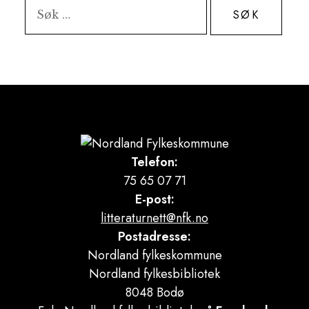
Søk
etter:
Telefon:
75 65 07 71
E-post:
litteraturnett@nfk.no
Postadresse:
Nordland fylkeskommune
Nordland fylkesbibliotek
8048 Bodø