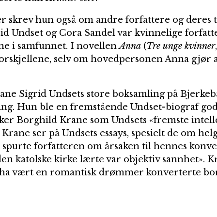
ker skrev hun også om andre forfattere og deres 
id Undset og Cora Sandel var kvinnelige forfatt
e i samfunnet. I novellen
Anna
(
Tre unge kvinner
forskjellene, selv om hovedpersonen Anna gjør alt 
Krane Sigrid Undsets store boksamling på Bjerkebæ
ng. Hun ble en fremstående Undset-biograf god
ker Borghild Krane som Undsets «fremste intell
 Krane ser på Undsets essays, spesielt de om hel
spurte forfatteren om årsaken til hennes konver
den katolske kirke lærte var objektiv sannhet». 
a vært en romantisk drømmer konverterte bordi 