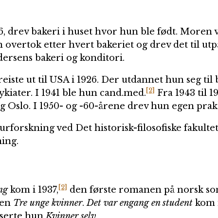
6, drev bakeri i huset hvor hun ble født. Moren 
 overtok etter hvert bakeriet og drev det til utp
edersens bakeri og konditori.
iste ut til USA i 1926. Der utdannet hun seg til b
[2]
ykiater. I 1941 ble hun cand.med.
Fra 1943 til 
 Oslo. I 1950- og -60-årene drev hun egen praksi
aturforskning ved Det historisk-filosofiske fakulte
ing.
[2]
ing
kom i 1937,
den første romanen på norsk som
gen
Tre unge kvinner
.
Det var engang en student
kom 
liserte hun
Kvinner selv
.