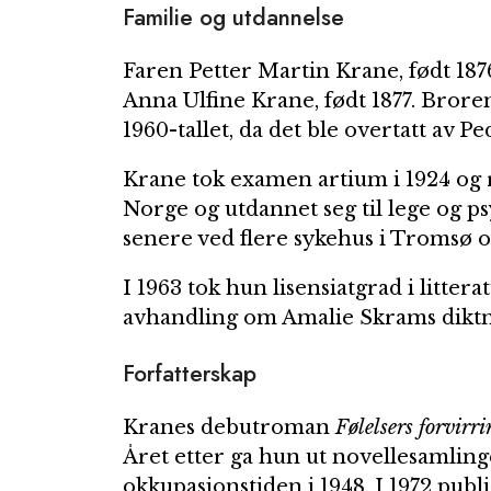
Familie og utdannelse
Faren Petter Martin Krane, født 187
Anna Ulfine Krane, født 1877. Broren
1960-tallet, da det ble overtatt av P
Krane tok examen artium i 1924 og re
Norge og utdannet seg til lege og ps
senere ved flere sykehus i Tromsø og
I 1963 tok hun lisensiatgrad i litter
avhandling om Amalie Skrams diktn
Forfatterskap
Kranes debutroman
Følelsers forvirr
Året etter ga hun ut novellesamlin
okkupasjonstiden i 1948. I 1972 pub