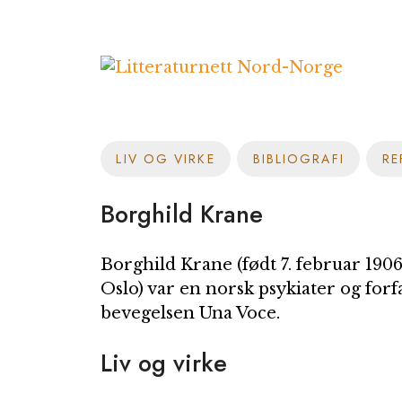
Hopp
til
innhold
LIV OG VIRKE
BIBLIOGRAFI
RE
Borghild Krane
Borghild Krane
(født 7. februar 1906
Oslo) var en norsk psykiater og forfa
bevegelsen Una Voce.
Liv og virke