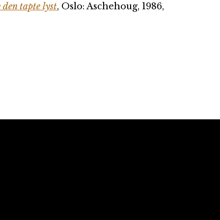
 den tapte lyst
, Oslo: Aschehoug, 1986,