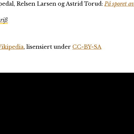
edal, Relsen Larsen og Astrid Torud:
På sporet av
briß
ikipedia
, lisensiert under
CC-BY-SA