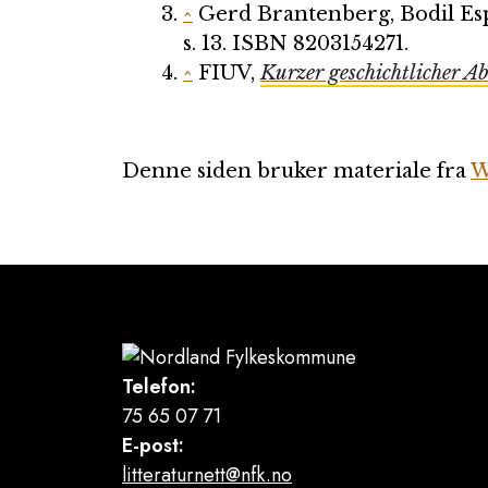
^
Gerd Brantenberg, Bodil Esp
s. 13. ISBN 8203154271.
^
FIUV,
Kurzer geschichtlicher A
Denne siden bruker materiale fra
W
Telefon:
75 65 07 71
E-post:
litteraturnett@nfk.no