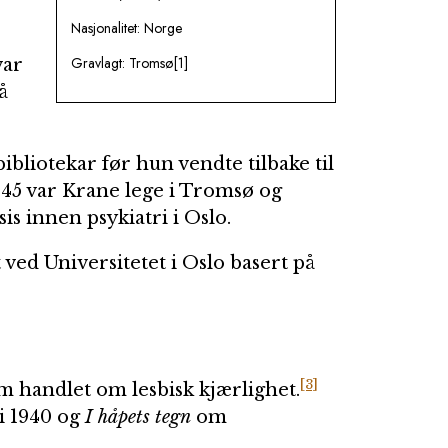
Nasjonalitet: Norge
Gravlagt: Tromsø[1]
var
å
ibliotekar før hun vendte tilbake til
1945 var Krane lege i Tromsø og
s innen psykiatri i Oslo.
t ved Universitetet i Oslo basert på
[3]
 handlet om lesbisk kjærlighet.
i 1940 og
I håpets tegn
om