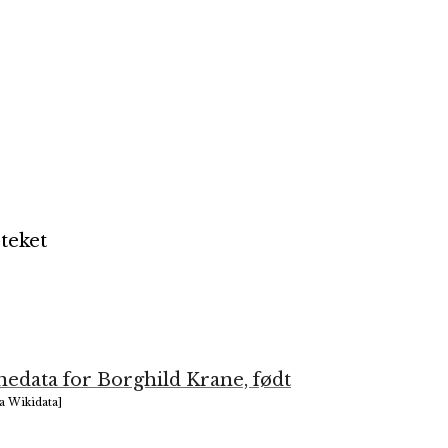
teket
edata for Borghild Krane, født
a Wikidata]