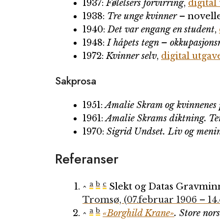
1937:
Følelsers forvirring
,
digital
1938:
Tre unge kvinner
– novell
1940:
Det var engang en student
,
1948:
I håpets tegn – okkupasjon
1972:
Kvinner selv
,
digital utgav
Sakprosa
1951:
Amalie Skram og kvinnenes
1961:
Amalie Skrams diktning. Te
1970:
Sigrid Undset. Liv og meni
Referanser
a
b
c
^
Slekt og Datas Gravmin
Tromsø, (07.februar 1906 – 14.
a
b
^
«Borghild Krane»
.
Store nors