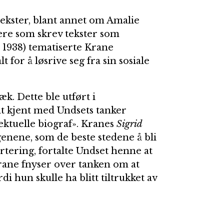
tekster, blant annet om Amalie
ere som skrev tekster som
, 1938) tematiserte Krane
for å løsrive seg fra sin sosiale
k. Dette ble utført i
t kjent med Undsets tanker
ektuelle biograf». Kranes
Sigrid
genene, som de beste stedene å bli
tering, fortalte Undset henne at
Krane fnyser over tanken om at
hun skulle ha blitt tiltrukket av