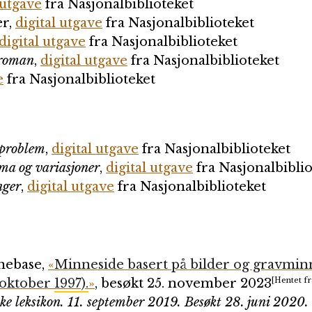
 utgave
fra Nasjonalbiblioteket
er,
digital utgave
fra Nasjonalbiblioteket
digital utgave
fra Nasjonalbiblioteket
sroman
,
digital utgave
fra Nasjonalbiblioteket
e
fra Nasjonalbiblioteket
 problem
,
digital utgave
fra Nasjonalbiblioteket
ma og variasjoner
,
digital utgave
fra Nasjonalbiblio
nger
,
digital utgave
fra Nasjonalbiblioteket
nebase
,
«
Minneside basert på bilder og gravminn
oktober 1997).
»
, besøkt 25. november 2023
[Hentet fr
ke leksikon
. 11. september 2019
. Besøkt 28. juni 2020
.